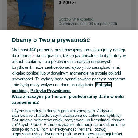
1700 L POJEMNIK
4 200 zł
Gorzów Wielkopolski
Odświeżono dnia 03 sierpnia 2026
Dbamy o Twoją prywatność
Uniwersalny Pojemnik z
Otwieranym Dnem Solidny
My i nasi
447
partnerzy przechowujemy lub uzyskujemy dostęp
PMDC 750 L KONTENER
3 390 zł
do informacji na urządzeniu, takich jak unikalne identyfikatory w
plikach cookie w celu przetwarzania danych osobowych.
Użytkownik może zaakceptować wybory lub zarządzać nimi,
Kielce
klikając poniżej lub w dowolnym momencie na stronie polityki
Odświeżono dnia 03 sierpnia 2026
prywatności. Te wybory będą sygnalizowane naszym partnerom
i nie będą miały wpływu na dane przeglądania.
Polityka
cookies,
Polityka Prywatności
Kontener PMD 1500L Z
Wraz z naszymi partnerami przetwarzamy dane w celu
Systemem Otwieranego Dna
zapewnienia:
PRODUCENT
4 700 zł
Użycie dokładnych danych geolokalizacyjnych. Aktywne
skanowanie charakterystyki urządzenia do celów identyfikacji.
Rozumienie odbiorców dzięki statystyce lub kombinacji danych
Kielce
z różnych źródeł. Przechowywanie informacji na urządzeniu lub
Odświeżono dnia 03 sierpnia 2026
dostęp do nich. Pomiar efektywności reklam. Rozwój i
ulepszanie usług. Tworzenie profili w celu personalizacji treści.