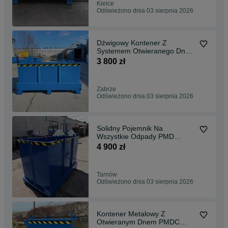
Kielce
Odświeżono dnia 03 sierpnia 2026
Dźwigowy Kontener Z
Systemem Otwieranego Dna
PMD 750 litrów
3 800 zł
Zabrze
Odświeżono dnia 03 sierpnia 2026
Solidny Pojemnik Na
Wszystkie Odpady PMD
1500L.
4 900 zł
Tarnów
Odświeżono dnia 03 sierpnia 2026
Kontener Metalowy Z
Otwieranym Dnem PMDC