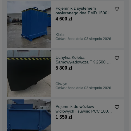
Pojemnik z systemem
otwieranego dna PMD 1500 l
4 600 zł
Kielce
Odświeżono dnia 03 sierpnia 2026
Uchylna Koleba
Samowyładowcza TK 2500 L
KONTENER
5 800 zł
Olsztyn
Odświeżono dnia 03 sierpnia 2026
Pojemnik do wózków
widłowych i suwnic PCC 1000
L KONTENER HIT CENOWY
1 550 zł