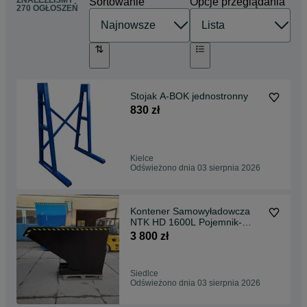
Sortowanie
Opcje przeglądania
270 OGŁOSZEŃ
Stojak A-BOK jednostronny
830 zł
Kielce
Odświeżono dnia 03 sierpnia 2026
Kontener Samowyładowcza
NTK HD 1600L Pojemnik-
Złom,Gruz,Wióry,Plastik.
3 800 zł
Siedlce
Odświeżono dnia 03 sierpnia 2026